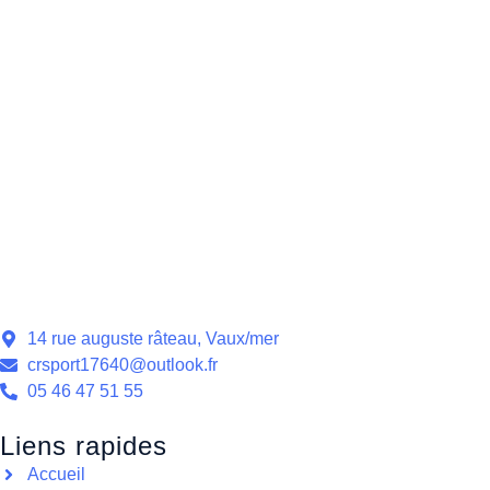
14 rue auguste râteau, Vaux/mer
crsport17640@outlook.fr
05 46 47 51 55
Liens rapides
Accueil